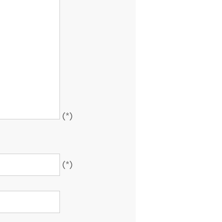
(*)
(*)